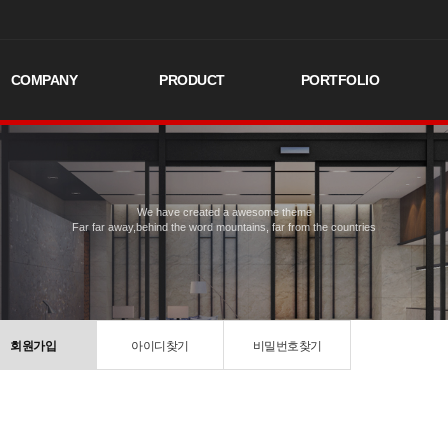
COMPANY
PRODUCT
PORTFOLIO
We have created a awesome theme
Far far away,behind the word mountains, far from the countries
회원가입
아이디찾기
비밀번호찾기