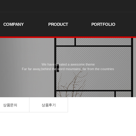
COMPANY
PRODUCT
PORTFOLIO
We have created a awesome theme
Far far away,behind the word mountains, far from the countries
상품문의
상품후기