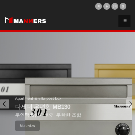
Previous
N
Apartment & villa post box
다세대 우편함
MB130
무인택배함과 함께 무한한 조합
More view