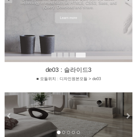
de03 : 슬라이드3
■ 모듈위치 : 디자인원본모듈 > de03
Previous
Ne